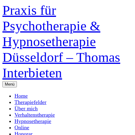
Zum
Praxis für
Inhalt
überspringen
Psychotherapie &
Hypnosetherapie
Düsseldorf – Thomas
Interbieten
Menü
Home
Therapiefelder
Über mich
Verhaltenstherapie
Hypnosetherapie
Online
Honorar