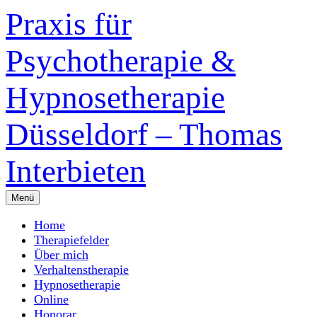
Zum
Praxis für
Inhalt
überspringen
Psychotherapie &
Hypnosetherapie
Düsseldorf – Thomas
Interbieten
Menü
Home
Therapiefelder
Über mich
Verhaltenstherapie
Hypnosetherapie
Online
Honorar